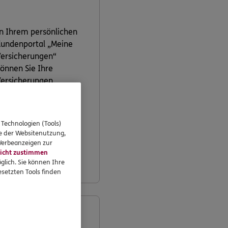
n Ihrem persönlichen
undenportal „Meine
ersicherungen“
önnen Sie Ihre
ersicherungen
bequem online
erwalten.
 Technologien (Tools)
se der Websitenutzung,
Jetzt
 Werbeanzeigen zur
informieren
icht zustimmen
glich. Sie können Ihre
setzten Tools finden