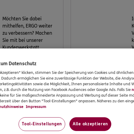
Möchten Sie dabei
I
mithelfen, ERGO weiter
K
zu verbessern? Machen
V
Sie mit bei unserer
k
Kundenwerkstatt.
V
v
 zum Datenschutz
akzeptieren" klicken, stimmen Sie der Speicherung von Cookies und ähnlichen
Jetzt
. Dadurch ermöglichen Sie eine zuverlässige Funktion der Website, die Analy
informieren
rketingaktivitäten sowie die Möglichkeit, Ihnen personalisierte Inhalte und
n, z.B. durch die Nutzung von Facebook Audiences oder Google Ads. Falls Sie
n
r keine für Sie maßgeschneiderte Anpassung und Werbung auf dieser Seite mö
erzeit über den Button "Tool-Einstellungen" anpassen. Näheres zu den einge
hutzhinweise
Impressum
Tool-Einstellungen
Alle akzeptieren