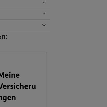
en:
Meine
Versicheru
ngen