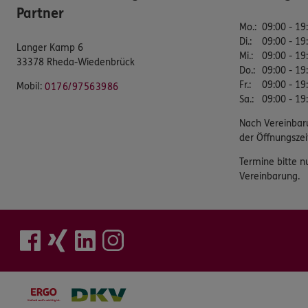
Partner
Mo.
:
09:00 - 19
Di.
:
09:00 - 19
Langer Kamp 6
Mi.
:
09:00 - 19
33378 Rheda-Wiedenbrück
Do.
:
09:00 - 19
Fr.
:
09:00 - 19
Mobil:
0176/97563986
Sa.
:
09:00 - 19
Nach Vereinbar
der Öffnungszei
Termine bitte n
Vereinbarung.