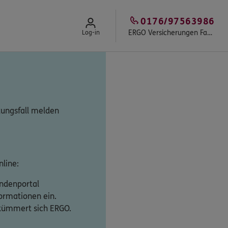
0176/97563986
ERGO Versicherungen Fast & Partner
Log-in
tungsfall melden
line:
undenportal
formationen ein.
 kümmert sich ERGO.