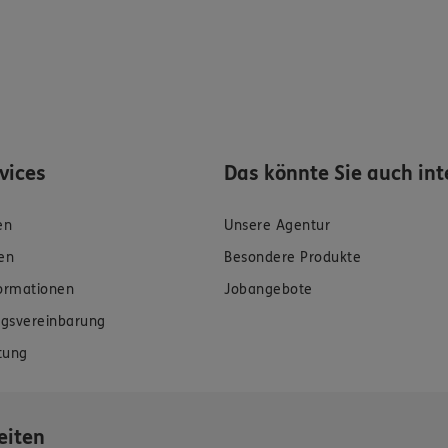
rvices
Das könnte Sie auch int
en
Unsere Agentur
en
Besondere Produkte
formationen
Jobangebote
gsvereinbarung
tung
eiten