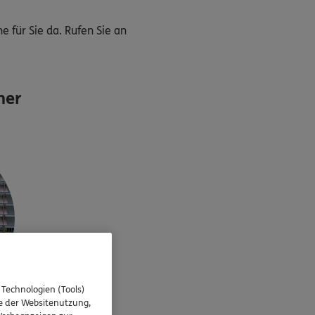
 für Sie da. Rufen Sie an
ner
 Technologien (Tools)
se der Websitenutzung,