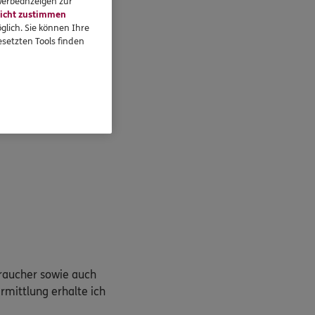
 Werbeanzeigen zur
icht zustimmen
glich. Sie können Ihre
setzten Tools finden
braucher sowie auch
rmittlung erhalte ich