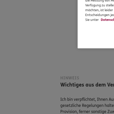
die Messung von Ma
Verfügung zu stelle
möchten, ist leide
Entscheidungen jed
Sie unter
Datensc
HINWEIS
Wichtiges aus dem Ver
Ich bin verpflichtet, Ihnen 
gesetzliche Regelungen halte
Provision, ferner sonstige Z