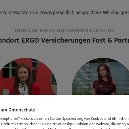
e tun? Möchten Sie etwas persönlich besprechen? Wir sind gerne
IN UND UM RHEDA-WIEDENBRÜCK FÜR SIE DA
andort
ERGO Versicherungen Fast & Part
 zum Datenschutz
akzeptieren" klicken, stimmen Sie der Speicherung von Cookies und ähnlichen
. Dadurch ermöglichen Sie eine zuverlässige Funktion der Website, die Analy