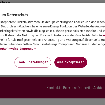
eiten
 zum Datenschutz
:00
:00
akzeptieren" klicken, stimmen Sie der Speicherung von Cookies und ähnlichen
:00
. Dadurch ermöglichen Sie eine zuverlässige Funktion der Website, die Analy
:00
rketingaktivitäten sowie die Möglichkeit, Ihnen personalisierte Inhalte und
:00
n, z.B. durch die Nutzung von Facebook Audiences oder Google Ads. Falls Sie
n
:00
r keine für Sie maßgeschneiderte Anpassung und Werbung auf dieser Seite mö
erzeit über den Button "Tool-Einstellungen" anpassen. Näheres zu den einge
ung sind Termine auch außerhalb
hutzhinweise
Impressum
ten möglich.
ur nach vorheriger telefonischer
Tool-Einstellungen
Alle akzeptieren
Kontakt
Barrierefreiheit
Anbiet