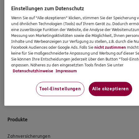
Meine Vergütung als Vermittler steht im Einklang mit
Einstellungen zum Datenschutz
der Einbeziehung von Nachhaltigkeitsrisiken, die mit
den vermittelten Versicherungsanlageprodukten
Wenn Sie auf "Alle akzeptieren" klicken, stimmen Sie der Speicherung 
und ähnlichen Technologien (Tools) auf Ihrem Gerät zu. Dadurch ermö
einhergehen. Dies gilt ebenso für die Vergütung der
eine zuverlässige Funktion der Website, die Analyse der Websitenutzun
Angestellten in meiner Agentur und/oder sonstige für
Messung von Marketingaktivitäten sowie die Möglichkeit, Ihnen persona
die Agentur tätige Personen. Die Berücksichtigung von
Inhalte und Werbeanzeigen zur Verfügung zu stellen, z.B. durch die N
Nachhaltigkeitsrisiken hat insbesondere keinen Einfluss
Facebook Audiences oder Google Ads. Falls Sie
nicht zustimmen
möchten
keine für Sie maßgeschneiderte Anpassung und Werbung auf dieser Se
darauf, ob ich für die Vermittlung eines
Sie können Ihre Entscheidungen jederzeit über den Button "Tool-Eins
Versicherungsanlageproduktes eine Vergütung erhalte
anpassen. Näheres zu den eingesetzten Tools finden Sie unter
oder darauf, wie hoch diese Vergütung ausfällt.
Datenschutzhinweise
Impressum
Gleiches gilt für die Vergütung von Mitarbeitern
und/oder sonstigen für die Agentur tätigen Personen.
Tool-Einstellungen
Alle akzeptieren
Produkte
Zahnversicherungen