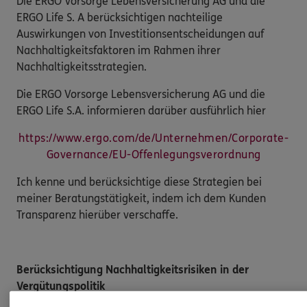
Die ERGO Vorsorge Lebensversicherung AG und die
ERGO Life S. A berücksichtigen nachteilige
Auswirkungen von Investitionsentscheidungen auf
Nachhaltigkeitsfaktoren im Rahmen ihrer
Nachhaltigkeitsstrategien.
Die ERGO Vorsorge Lebensversicherung AG und die
ERGO Life S.A. informieren darüber ausführlich hier
https://www.ergo.com/de/Unternehmen/Corporate-
Governance/EU-Offenlegungsverordnung
Ich kenne und berücksichtige diese Strategien bei
meiner Beratungstätigkeit, indem ich dem Kunden
Transparenz hierüber verschaffe.
Berücksichtigung Nachhaltigkeitsrisiken in der
Vergütungspolitik