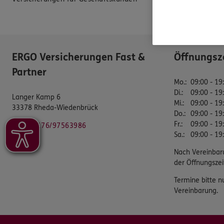
Datenverarbei
ERGO Versicherungen Fast &
Öffnungsz
Partner
Mo.
:
09:00 - 19
Di.
:
09:00 - 19
Langer Kamp 6
Mi.
:
09:00 - 19
33378 Rheda-Wiedenbrück
Do.
:
09:00 - 19
Fr.
:
09:00 - 19
Mobil:
0176/97563986
Sa.
:
09:00 - 19
Nach Vereinbar
der Öffnungszei
Termine bitte n
Vereinbarung.