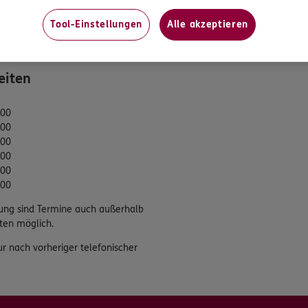
tung
Tool-Einstellungen
Alle akzeptieren
eiten
:00
:00
:00
:00
:00
:00
ung sind Termine auch außerhalb
ten möglich.
ur nach vorheriger telefonischer