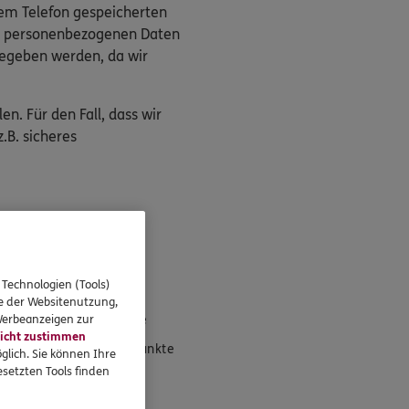
rem Telefon gespeicherten
die personenbezogenen Daten
gegeben werden, da wir
n. Für den Fall, dass wir
.B. sicheres
eressieren
 Technologien (Tools)
se der Websitenutzung,
 Werbeanzeigen zur
Standorte
icht zustimmen
Schwerpunkte
glich. Sie können Ihre
setzten Tools finden