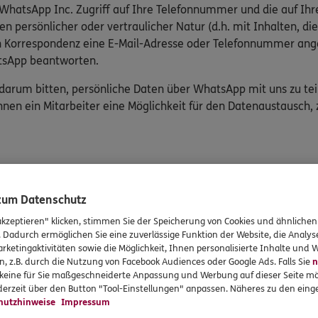
 WhatsApp Inc. Zugriff auf Ihre Telefonnummer und die auf Ih
n persönlicher oder vertraulicher Natur (d.h. mit Inhalten, 
ren Korrespondenz eine E-Mail-Adresse oder Telefonnummer an
atsApp beantworten.
 darum bitten, persönliche Daten über WhatsApp mit uns zu teile
hnen ein Mitarbeiter eine Möglichkeit für den Datenaustausch, z
 zum Datenschutz
rvices
Das könnte Sie auch int
akzeptieren" klicken, stimmen Sie der Speicherung von Cookies und ähnlichen
. Dadurch ermöglichen Sie eine zuverlässige Funktion der Website, die Analy
rketingaktivitäten sowie die Möglichkeit, Ihnen personalisierte Inhalte und
en
Unsere Agentur
n, z.B. durch die Nutzung von Facebook Audiences oder Google Ads. Falls Sie
n
en
Besondere Produkte
r keine für Sie maßgeschneiderte Anpassung und Werbung auf dieser Seite mö
erzeit über den Button "Tool-Einstellungen" anpassen. Näheres zu den einge
formationen
Jobangebote
hutzhinweise
Impressum
gsvereinbarung